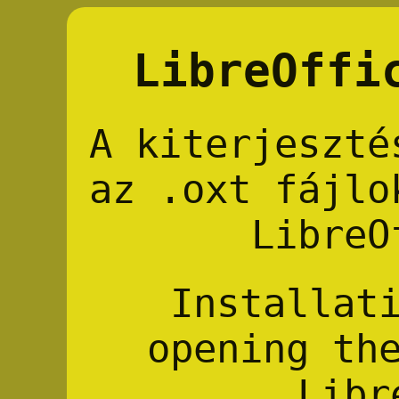
LibreOffi
A kiterjeszté
az .oxt fájlo
LibreO
Installat
opening th
Libr